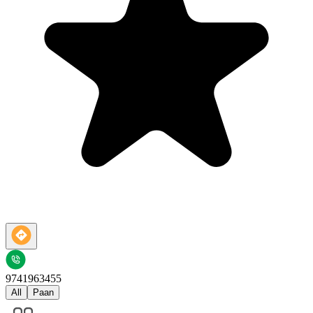
9741963455
All
Paan